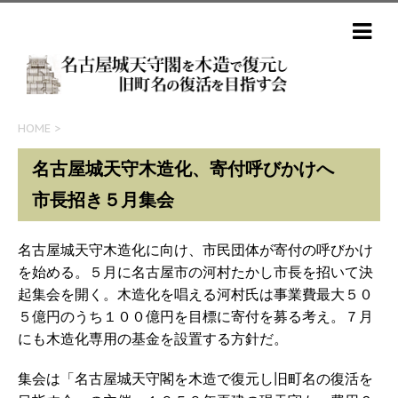
HOME
>
名古屋城天守木造化、寄付呼びかけへ
市長招き５月集会
名古屋城天守木造化に向け、市民団体が寄付の呼びかけ
を始める。５月に名古屋市の河村たかし市長を招いて決
起集会を開く。木造化を唱える河村氏は事業費最大５０
５億円のうち１００億円を目標に寄付を募る考え。７月
にも木造化専用の基金を設置する方針だ。
集会は「名古屋城天守閣を木造で復元し旧町名の復活を