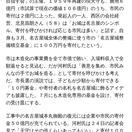
目指す会」の主催。１９５９年再建の現天守も、費用６
億円（市試算で現在の価値１０６億円）のうち、市民の
寄付は２億円に上った。発起人の一人、西区の会社経
営、北見昌朗さん（５８）は「お城は名古屋のシンボ
ル。寄付を呼びかければ応じる市民は多い」と話す。自
身も３月、名古屋城全体の整備に使う市の「名古屋城整
備積立基金」に１００万円を寄付したという。
市は木造化の事業費を全て市債で賄い、入場料収入で全
額返せると見込む。だが河村氏は「善意を集め、市民み
んなの手でお城を造る」として寄付を呼びかける考え
だ。市長選の演説では、子どもが少額から寄付できる
「１０円募金」や寄付者の名札を名古屋城に飾るアイデ
アも披露した。７月にも木造化専用の基金を設け、寄付
の受け皿にする。
工事中の名古屋城本丸御殿の復元には企業や市民の寄付
金５０億円が充てられている。河村氏は２４日の記者会
見で「天守はその倍くらいあってもいい」と寄付１００