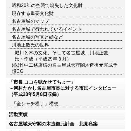
昭和20年の空襲で焼失した文化財
現存する重要文化財
名古屋城のマップ
名古屋城で行われているイベント
名古屋城の写真と絵など
川地正数氏の世界
堀川と木の文化、そして名古屋城…川地正数
氏・作成（平成29年３月）
(株)竹中工務店様の名古屋城天守閣木造復元完成予
想CG
「市長 ココを聴かせてちょー」
～河村たかし名古屋市長に対する市民インタビュー
（平成28年5月8日収録）
「金シャチ横丁」構想
活動実績
名古屋城天守閣の木造復元計画 北見私案