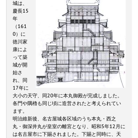
城は、
慶長15
年
（161
0）に
徳川家
康によ
って築
城が開
始さ
れ、同
17年に
大小の天守、同20年に本丸御殿が完成しました。
各門や隅櫓も同じ頃に造営されたと考えられてい
ます。
明治維新後、名古屋城各区域のうち本丸・西之
丸・御深井丸が皇室の離宮となり、昭和5年12月に
は名古屋市に下賜されました。下賜と同時に、天