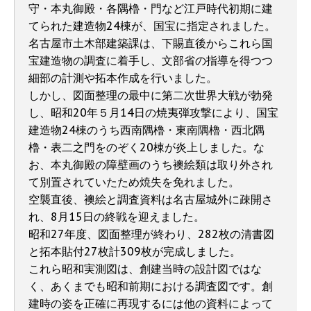
守・本丸御殿・各隅櫓・門など江戸時代初期に建
てられた建造物24棟が、国宝に指定されました。
名古屋市土木部建築課は、下賜直後からこれら国
宝建造物の調査に着手し、文部省の指導を得つつ
細部の計測や拓本作成を行いました。
しかし、図面整理の最中に第二次世界大戦が勃発
し、昭和20年５月14日の焼夷弾攻撃により、国宝
建造物24棟のうち西南隅櫓・東南隅櫓・西北隅
櫓・表二之門をのぞく20棟が炎上しました。な
お、本丸御殿の障壁画のうち襖絵類は取り外され
て別置されていたため焼失を免れました。
空襲直後、襖絵と調査資料は名古屋城外に疎開さ
れ、8月15日の終戦を迎えました。
昭和27年度、図面整理が終わり、282枚の清書図
と拓本貼付27枚計309枚が完成しました。
これら昭和実測図は、創建当時の設計図ではな
く、あくまでも昭和前期における調査図です。創
建時の姿を正確に再現するには他の資料によって